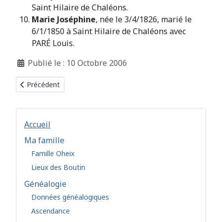
Saint Hilaire de Chaléons.
Marie Joséphine
, née le 3/4/1826, marié le
6/1/1850 à Saint Hilaire de Chaléons avec
PARÉ Louis.
Détails
Publié le : 10 Octobre 2006
Article précédent : La Santé Au fil du temps
Précédent
Accueil
Ma famille
Famille Oheix
Lieux des Boutin
Généalogie
Données généalogiques
Ascendance