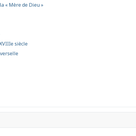
la « Mère de Dieu »
e
XVIIIe siècle
iverselle