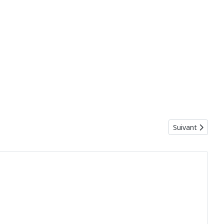
Article suivant 
Suivant