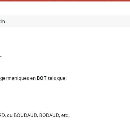
tin
.
e germaniques en
BOT
tels que :
RD, ou BOUDAUD, BODAUD, etc...