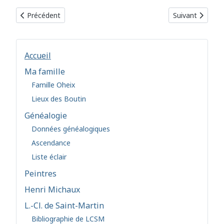
Article précédent : Bulletin 2018
Article suivant
Précédent
Suivant
Accueil
Ma famille
Famille Oheix
Lieux des Boutin
Généalogie
Données généalogiques
Ascendance
Liste éclair
Peintres
Henri Michaux
L.-Cl. de Saint-Martin
Bibliographie de LCSM