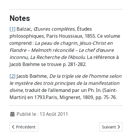
Notes
[1]
Balzac,
Œuvres complètes
, Études
philosophiques, Paris Houssiaux, 1855. Ce volume
comprend :
La peau de chagrin, Jésus-Christ en
Flandre – Melmoth réconcilié – Le chef d’œuvre
inconnu, La Recherche de l’Absolu
. La référence à
Jacob Bœhme se trouve p. 281-282.
[2]
Jacob Bœhme,
De la triple vie de l’homme selon
le mystère des trois principes de la manifestation
divine
, traduit de l’allemand par un Ph. In. (Saint-
Martin) en 1793.Paris, Migneret, 1809, pp. 75-76.
Détails
Publié le : 13 Août 2011
Article précédent : 7. La Comédie humaine
Article suivant 
Précédent
Suivant