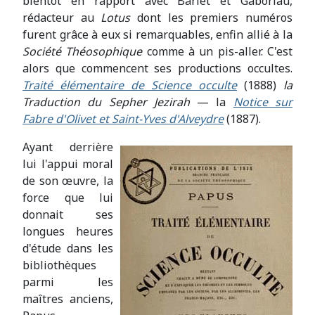
bientôt en rapport avec Barlet et Gaboriau,
rédacteur au
Lotus
dont les premiers numéros
furent grâce à eux si remarquables, enfin allié à la
Société Théosophique
comme à un pis-aller. C'est
alors que commencent ses productions occultes.
Traité élémentaire de Science occulte
(1888)
la
Traduction du Sepher Jezirah
— la
Notice sur
Fabre d'Olivet et Saint-Yves d'Alveydre
(1887).
Ayant derrière
lui l'appui moral
de son œuvre, la
force que lui
donnait ses
longues heures
d'étude dans les
bibliothèques
parmi les
maîtres anciens,