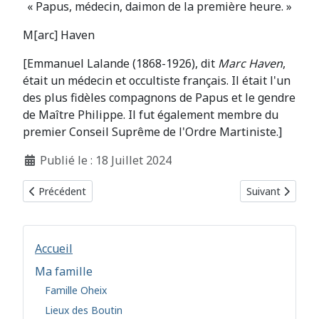
« Papus, médecin, daimon de la première heure. »
M[arc] Haven
[Emmanuel Lalande (1868-1926), dit
Marc Haven
,
était un médecin et occultiste français. Il était l'un
des plus fidèles compagnons de Papus et le gendre
de Maître Philippe. Il fut également membre du
premier Conseil Suprême de l'Ordre Martiniste.]
Détails
Publié le : 18 Juillet 2024
Article précédent : 1896
Article suivant :
Précédent
Suivant
Accueil
Ma famille
Famille Oheix
Lieux des Boutin