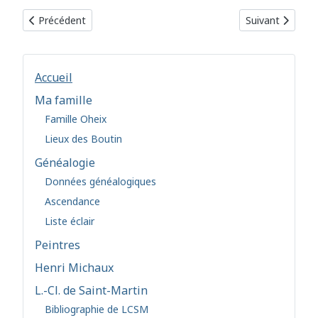
Article précédent : Bulletin 2023
Article suivant
Précédent
Suivant
Accueil
Ma famille
Famille Oheix
Lieux des Boutin
Généalogie
Données généalogiques
Ascendance
Liste éclair
Peintres
Henri Michaux
L.-Cl. de Saint-Martin
Bibliographie de LCSM