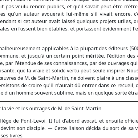
t pas voulu rendre publics, et qu'il savait peut-être n'être 
les qu'un auteur avouerait lui-même s'il vivait encore, c'e
ependant si cet auteur avait laissé quelques projets utiles, 
pales en fussent bien établies, et portassent évidemment l'
 malheureusement applicables à la plupart des éditeurs [500
ommune, et jusqu'à un certain point méritée, l'édition des
ère, par l'étendue de ses connaissances, par des ouvrages qu
isante, que la vraie et solide vertu peut seule inspirer. N
œuvres de M. de Saint-Martin, ne doivent plaire à une classe
sistons de croire qu'il n'aurait dû entrer dans ce recueil, d
ensée d'un homme souvent sublime, mais en quelque sorte étr
 la vie et les outrages de M. de Saint-Martin.
llège de Pont-Levoi. II fut d'abord avocat, et ensuite offic
 devint son disciple. — Cette liaison décida du sort de sa vi
ses livres.