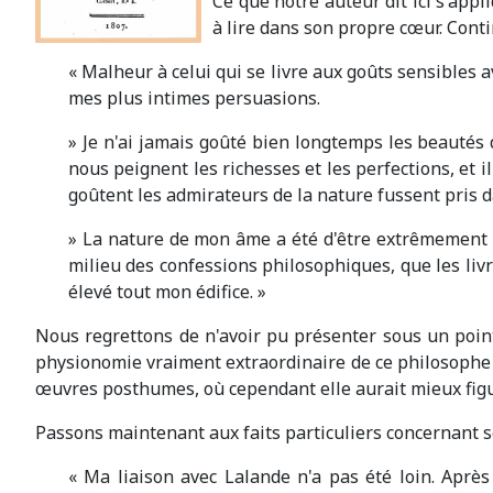
Ce que notre auteur dit ici s'app
à lire dans son propre cœur. Conti
« Malheur à celui qui se livre aux goûts sensibles a
mes plus intimes persuasions.
» Je n'ai jamais goûté bien longtemps les beautés q
nous peignent les richesses et les perfections, et
goûtent les admirateurs de la nature fussent pris da
» La nature de mon âme a été d'être extrêmement sen
milieu des confessions philosophiques, que les livres
élevé tout mon édifice. »
Nous regrettons de n'avoir pu présenter sous un point
physionomie vraiment extraordinaire de ce philosophe r
œuvres posthumes, où cependant elle aurait mieux fig
Passons maintenant aux faits particuliers concernant ses
« Ma liaison avec Lalande n'a pas été loin. Après