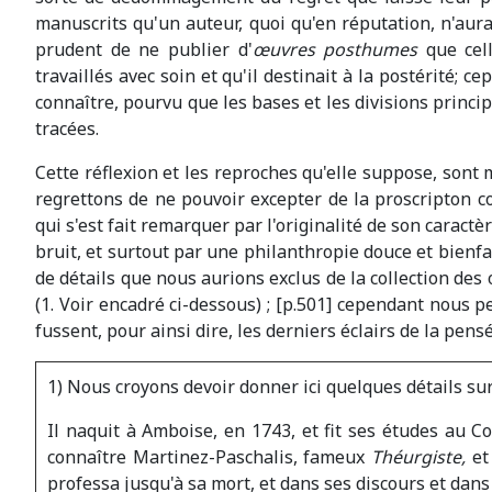
manuscrits qu'un auteur, quoi qu'en réputation, n'aurai
prudent de ne publier d'
œuvres
posthumes
que cel
travaillés avec soin et qu'il destinait à la postérité; c
connaître, pourvu que les bases et les divisions princi
tracées.
Cette réflexion et les reproches qu'elle suppose, sont
regrettons de ne pouvoir excepter de la proscripton c
qui s'est fait remarquer par l'originalité de son caract
bruit, et surtout par une philanthropie douce et bienfa
de détails que nous aurions exclus de la collection des 
(1. Voir encadré ci-dessous) ; [p.501] cependant nous per
fussent, pour ainsi dire, les derniers éclairs de la p
1) Nous croyons devoir donner ici quelques détails sur
Il naquit à Amboise, en 1743, et fit ses études au Co
connaître Martinez-Paschalis, fameux
Théurgiste,
et
professa jusqu'à sa mort, et dans ses discours et dans 