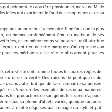
ts qui peignent le caractère physique et moral de M. de
3° des idées qui expriment le fond de ses opinions et de sa
rappelons aujourd'hui 1a mémoire. Il ne faut que la plus
umain, un homme profondément ému du malheur de ses
nvétérées, et en même temps volontaires, qu'il attribue
es leçons n'ont rien de cette morgue qu'on reproche aux
pour les méchants, et le zèle le plus ardent pour les
é, cette vérité doit, comme toutes les autres règles de
rtu et de la vérité. Des raisons de politique et de
arti, sans autre but que de faire connaître sa pensée
 qu'il est. Veut-on des exemples de ces deux manières
r dans les productions de son génie: le second n'a, pour
ésente sous sa plume d'objets variés, quoique toujours
soient à moitié déguisés par la magie du style et pat