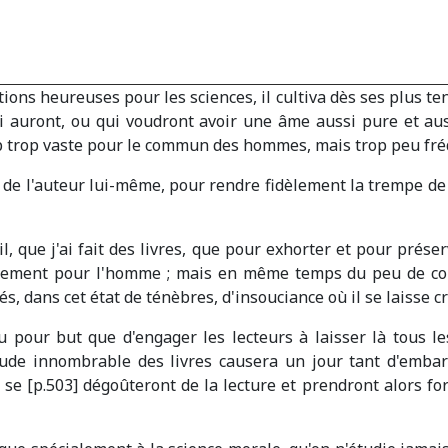
tions heureuses pour les sciences, il cultiva dès ses plus te
qui auront, ou qui voudront avoir une âme aussi pure et au
mp trop vaste pour le commun des hommes, mais trop peu fré
u de l'auteur lui-même, pour rendre fidèlement la trempe de 
il, que j'ai fait des livres, que pour exhorter et pour prése
chement pour l'homme ; mais en même temps du peu de con
és, dans cet état de ténèbres, d'insouciance où il se laisse cr
 eu pour but que d'engager les lecteurs à laisser là tous 
ude innombrable des livres causera un jour tant d'embar
e [p.503] dégoûteront de la lecture et prendront alors for