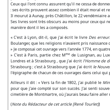
Ceux qui l'ont connu assurent qu'il ne cessa de donner,
: ses écrits prouvent assez combien il était moral et re
Il mourut à Aunay, près Châtillon, le 22 vendémiaire a
Ses livres sont très obscurs au moins pour ceux qui n
manière dont il les a composés.
« C'est à Lyon, dit-il, que j'ai écrit le livre
Des erreurs
Boulanger, que les religions n'avaient pris naissance
» Je composai cet ouvrage vers l'année 1774, en quatr
me
» C'est à Paris, partie chez M
de Lusignan, au Lux
Londres et à Strasbourg , que j'ai écrit
l'Homme de dé
Strasbourg ; c'est à Strasbourg que j'ai écrit
le Nouv
l'épigraphe de chacun de ces ouvrages dans celui qui p
Ailleurs il dit : « Vers la fin de 1802, j'ai publié le
Min
pour que j'aie compté sur son succès. J'ai senti souven
cimetière de Montmartre, où j'aurais beau faire aller
(
Note du Rédacteur de cet article [René Tourlet]
)