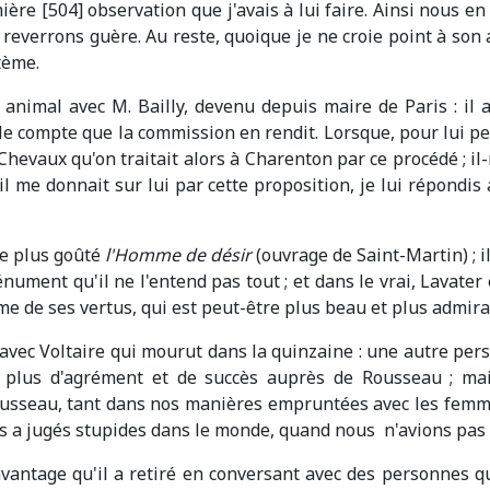
re [504] observation que j'avais à lui faire. Ainsi nous en
reverrons guère. Au reste, quoique je ne croie point à son 
tème.
 animal avec M. Bailly, devenu depuis maire de Paris : il
e compte que la commission en rendit. Lorsque, pour lui p
 Chevaux qu'on traitait alors à Charenton par ce procédé ; il-
il me donnait sur lui par cette proposition, je lui répondi
 le plus goûté
l'Homme de désir
(ouvrage de Saint-Martin) ; i
ment qu'il ne l'entend pas tout ; et dans le vrai, Lavater e
ume de ses vertus, qui est peut-être plus beau et plus admira
 avec Voltaire qui mourut dans la quinzaine : une autre pe
 plus d'agrément et de succès auprès de Rousseau ; mais j
ousseau, tant dans nos manières empruntées avec les femmes
nous a jugés stupides dans le monde, quand nous n'avions pas
avantage qu'il a retiré en conversant avec des personnes qu