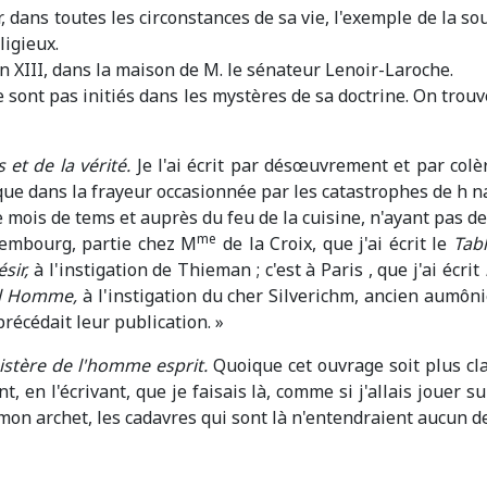
 dans toutes les circonstances de sa vie, l'exemple de la so
ligieux.
n XIII, dans la maison de M. le sénateur Lenoir-Laroche.
e sont pas initiés dans les mystères de sa doctrine. On tro
 et de la vérité.
Je l'ai écrit par désœuvrement et par colèr
 que dans la frayeur occasionnée par les catastrophes de h n
e mois de tems et auprès du feu de la cuisine, n'ayant pas d
me
embourg, partie chez M
de la Croix, que j'ai écrit le
Tab
sir,
à l'instigation de Thieman ; c'est à Paris , que j'ai écrit
el Homme,
à l'instigation du cher Silverichm, ancien aumôn
récédait leur publication. »
istère de l'homme esprit.
Quoique cet ouvrage soit plus cla
t, en l'écrivant, que je faisais là, comme si j'allais jouer
 mon archet, les cadavres qui sont là n'entendraient aucun d