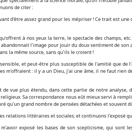
lique spécialement à la science morale, qu'on n'étudie jama
nuons de citer :
vant d'être assez grand pour les mépriser ! Ce trait est une
u'offrent à nos yeux la terre, le spectacle des champs, etc
 il abandonnait l'image pour jouir du doux sentiment de son
ns la même source, sans qu'ils le croient !
sible, et peut-être plus susceptible de l'amitié que de l'am
 m'offraient : il y a un Dieu, j'ai une âme, il ne faut rien de
 de vue plus étendu, dans cette partie de notre analyse, de
eligieux. Sa correspondance nous eût mieux servi à remplir
uré qu'un grand nombre de pensées détachées et souvent di
 relations littéraires et sociales; et continuons l'exposé qu
 m'avoir exposé les bases de son scepticisme, qui sont les