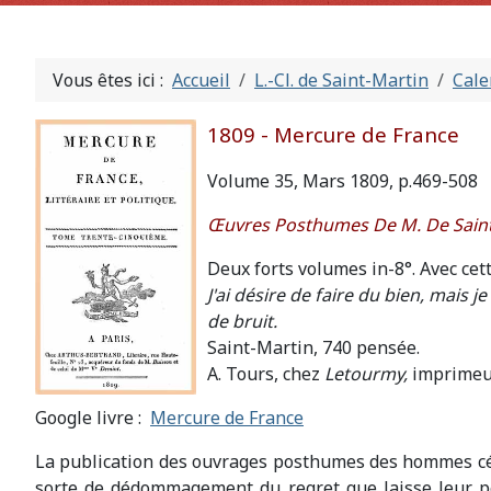
Vous êtes ici :
Accueil
L.-Cl. de Saint-Martin
Cale
1809 - Mercure de France
Volume 35, Mars 1809, p.469-508
Œuvres Posthumes De M. De Saint
Deux forts volumes in-8°. Avec ce
J'ai désire de faire du bien, mais j
de bruit.
Saint-Martin, 740 pensée.
A. Tours, chez
Letourmy,
imprimeur
Google livre :
Mercure de France
La publication des ouvrages posthumes des hommes cél
sorte de dédommagement du regret que laisse leur per