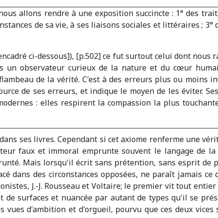
 nous allons rendre à une exposition succincte : 1° des trai
onstances de sa vie, à ses liaisons sociales et littéraires ; 
ncadré ci-dessous]), [p.502] ce fut surtout celui dont nous 
iens un observateur curieux de la nature et du cœur h
flambeau de la vérité. C'est à des erreurs plus ou moins i
 source de ses erreurs, et indique le moyen de les éviter. S
dernes : elles respirent la compassion la plus touchante 
 dans ses livres. Cependant si cet axiome renferme une vérit
teur faux et immoral emprunte souvent le langage de la ve
nté. Mais lorsqu'il écrit sans prétention, sans esprit de p
 placé dans des circonstances opposées, ne paraît jamais ce
istes, J.-J. Rousseau et Voltaire; le premier vit tout entie
ant de surfaces et nuancée par autant de types qu'il se pr
es vues d'ambition et d'orgueil, pourvu que ces deux vices 