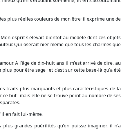
is mieux qu'en s'étudiant soi-même, et en s'accoutumant
 des plus réelles couleurs de mon être; il exprime une de
. Mon esprit s'élevait bientôt au modèle dont ces objets
 auteur. Qui oserait nier même que tous les charmes que
our. A l'âge de dix-huit ans il m'est arrivé de dire, au
 plus pour être sage ; et c'est sur cette base-là qu'a été
s traits plus marquants et plus caractéristiques de la
 ce but ; mais elle ne se trouve point au nombre de ses
sparates.
'il en fait lui-même.
 plus grandes puérilités qu'on puisse imaginer, il n'a