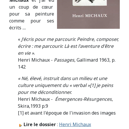
Michaux
et j'ai eu
un coup de cœur
pour sa peinture
comme pour ses
écrits ....
«
J'écris pour me parcourir. Peindre, composer,
écrire : me parcourir. Là est l'aventure d'être
en vie »
.
Henri Michaux -
Passages
, Gallimard 1963, p.
142
« Né, élevé, instruit dans un milieu et une
culture uniquement du « verbal »[1] je peins
pour me déconditionner.
Henri Michaux -
Émergences-Résurgences
,
Skira,1993 p.9
[1] et avant l'époque de l'invasion des images
Lire le dossier
:
Henri Michaux