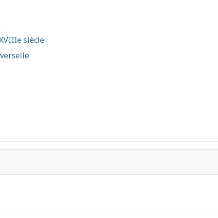
e
XVIIIe siècle
iverselle