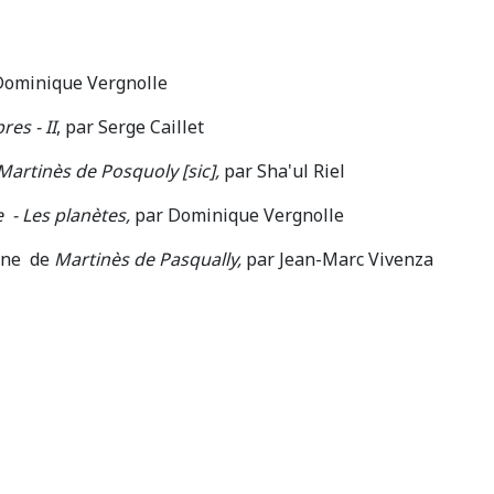
 Dominique Vergnolle
es - II
, par Serge Caillet
r la judéité de Martinès de Posquoly [sic],
par Sha'ul Riel
 ­ - Les planètes,
par Dominique Vergnolle
rine de
Martinès de Pasqually,
par Jean-Marc Vivenza