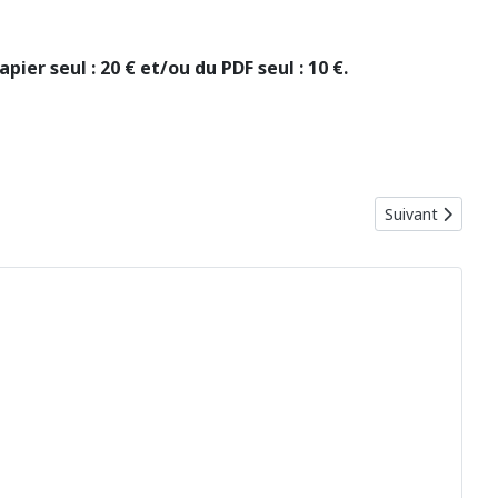
pier seul : 20 € et/ou du PDF seul : 10 €.
Article suivant 
Suivant