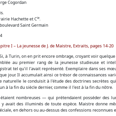
rge Cogordan
s.
ie
rairie Hachette et C
.
 boulevard Saint Germain
4
pitre I – La jeunesse de J. de Maistre,
Extraits, pages 14-20
 Si, à Turin, on en prit encore ombrage, croyant voir quelqu
mblée au premier rang de la jeunesse studieuse et intelli
istrat tel qu'il l'avait représenté. Exemplaire dans ses mœu
que jour. Il accumulait ainsi ce trésor de connaissances varié
naturelle le conduisit à l'étude des doctrines secrètes qui
 à la fin du siècle dernier, comme il l'est à la fin du nôtre.
étaient nombreuses — qui prétendaient posséder des lumi
Il y avait des illuminés de toute espèce. Maistre donne 
ciale, en dehors ou au-dessus des confessions reconnues et