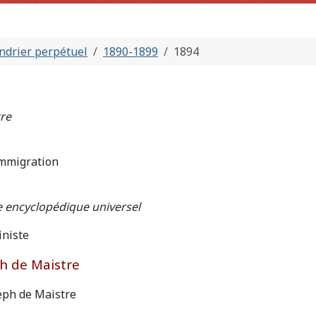
ndrier perpétuel
1890-1899
1894
re
immigration
e encyclopédique universel
iniste
h de Maistre
eph de Maistre