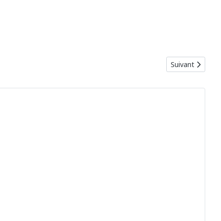
Article suivant 
Suivant