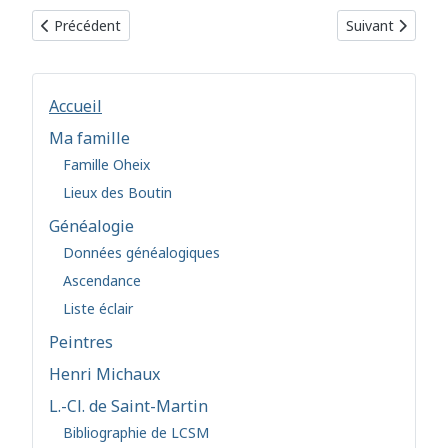
Article précédent : L'art textile d'Ildiko Français
Article suivant 
Précédent
Suivant
Accueil
Ma famille
Famille Oheix
Lieux des Boutin
Généalogie
Données généalogiques
Ascendance
Liste éclair
Peintres
Henri Michaux
L.-Cl. de Saint-Martin
Bibliographie de LCSM