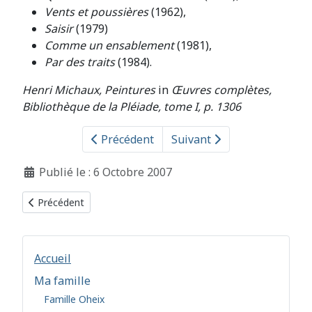
Vents et poussières
(1962),
Saisir
(1979)
Comme un ensablement
(1981),
Par des traits
(1984).
Henri Michaux, Peintures
in
Œuvres complètes,
Bibliothèque de la Pléiade, tome I, p. 1306
Précédent
Suivant
Détails
Publié le : 6 Octobre 2007
Article précédent : Ouvrages de référence
Précédent
Accueil
Ma famille
Famille Oheix