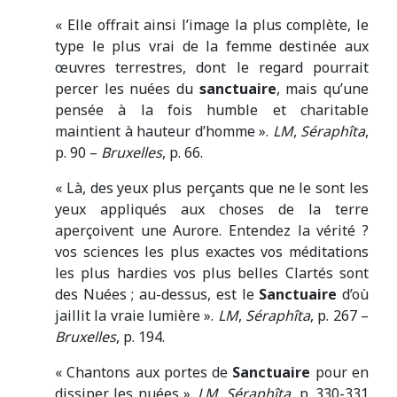
« Elle offrait ainsi l’image la plus complète, le
type le plus vrai de la femme destinée aux
œuvres terrestres, dont le regard pourrait
percer les nuées du
sanctuaire
, mais qu’une
pensée à la fois humble et charitable
maintient à hauteur d’homme ».
LM
,
Séraphîta
,
p. 90 –
Bruxelles
, p. 66.
« Là, des yeux plus perçants que ne le sont les
yeux appliqués aux choses de la terre
aperçoivent une Aurore. Entendez la vérité ?
vos sciences les plus exactes vos méditations
les plus hardies vos plus belles Clartés sont
des Nuées ; au-dessus, est le
Sanctuaire
d’où
jaillit la vraie lumière ».
LM
,
Séraphîta
, p. 267 –
Bruxelles
, p. 194.
« Chantons aux portes de
Sanctuaire
pour en
dissiper les nuées ».
LM
,
Séraphîta
, p. 330-331