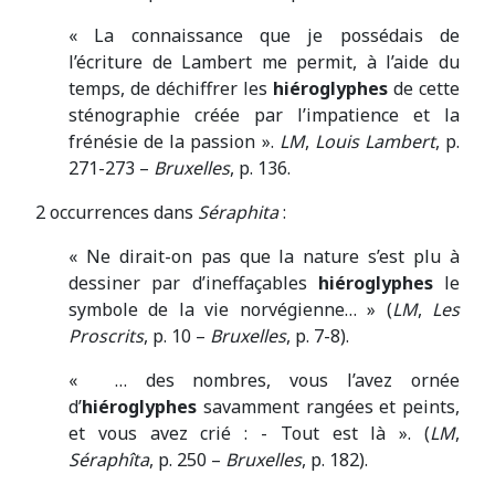
« La connaissance que je possédais de
l’écriture de Lambert me permit, à l’aide du
temps, de déchiffrer les
hiéroglyphes
de cette
sténographie créée par l’impatience et la
frénésie de la passion ».
LM
,
Louis Lambert
, p.
271-273 –
Bruxelles
, p. 136.
2 occurrences dans
Séraphita
:
« Ne dirait-on pas que la nature s’est plu à
dessiner par d’ineffaçables
hiéroglyphes
le
symbole de la vie norvégienne… » (
LM
,
Les
Proscrits
, p. 10 –
Bruxelles
, p. 7-8).
« … des nombres, vous l’avez ornée
d’
hiéroglyphes
savamment rangées et peints,
et vous avez crié : - Tout est là ». (
LM
,
Séraphîta
, p. 250 –
Bruxelles
, p. 182).