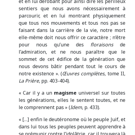
et en lui dérobant pour ainsi dire les périlleux
sentiers que nous avons nécessairement à
parcourir, et en lui montrant physiquement
que tous nos mouvements et tous nos pas se
faisant dans la carrière de la vie, notre mort
elle-même doit nous offrir ce caractère ; n’être
pour nous qu’une des
floraisons
de
l’admiration, et ne nous paraître que le
sommet de cet édifice de la génération que
nous devons bâtir pendant tout le cours de
notre existence ». (
Œuvres complètes
, tome II,
La Prière
, pp. 403-404).
« Car il y a un
magisme
universel sur toutes
les générations, elles le sentent toutes, et ne
le comprennent pas » (
Idem
, p. 433).
« […] enfin le deutéronome où le peuple Juif, et
dans lui tous les peuples peuvent apprendre à
se prémunir contre l’idolâtrie, car il trouvera là