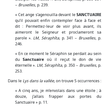
–
Bruxelles
, p. 239.
« Cet ange s’agenouilla devant le
SANCTUAIRE
qu’il pouvait enfin contempler face à face et
dit : Permettez-leur de voir plus avant, ils
aimeront le Seigneur et proclameront sa
parole ».
LM
,
Séraphîta
, p. 341 –
Bruxelles
, p.
246.
« En ce moment le Séraphin se perdait au sein
du
Sanctuaire
où il reçut le don de vie
éternelle ».
LM
,
Séraphîta
, p. 350 –
Bruxelles
, p.
253.
Dans le
Lys dans la vallée
, on trouve 5 occurrences :
« A cinq ans, je m’envolais dans une étoile ; à
douze, j’allais frapper aux portes du
Sanctuaire » p. 11.