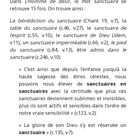
Dans
L’Homme de désir
, le mot
sanctuaire
se
retrouve 15 fois. On trouve ainsi :
La
bénédiction du sanctuaire
(Chant 19, v.7), la
table du sanctuaire
(c.46, v.27), le
sanctuaire de
l’esprit
(c.55, v.10), le
sanctuaire de Dieu
(
idem
,
v.11), un
sanctuaire imperméable
(c.66, v.2),
le pied
du sanctuaire
(c.84, v.13), être
admis dans le
sanctuaire
(c.246, v.10).
« C’est ainsi que depuis l’enfance jusqu’à la
haute sagesse des êtres célestes, nous
pouvons nous élever de
sanctuaires en
sanctuaires
avec la certitude que plus ces
sanctuaires deviennent sublimes et invisibles,
plus ils sont actifs et sensibles dans l’ordre de
notre vraie sensibilité » (c123, v.2).
« La gloire de son Dieu s’y est réservée un
sanctuaire
» (c.135, v.7).