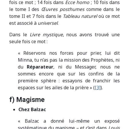
fois ce mot ; 14 fois dans
Ecce homo
; 10 fois dans
le tome I des
Œuvres posthumes
comme dans le
tome II et 7 fois dans le
Tableau naturel
où ce mot
est associé à
universel
.
Dans le
Livre mystique
, nous avons trouvé une
seule fois ce mot :
« Réservons nos forces pour prier, lui dit
Minna, tu n’as pas la mission des Prophètes, ni
du
Réparateur
, ni du Messager, nous ne
sommes encore que sur les confins de la
première sphère : essayons de franchir les
espaces sur les ailes de la prière » (
[3]
).
f) Magisme
Chez Balzac
« Balzac a donné lui-même un exposé
systématique du magisme – et c’est dans
Louis