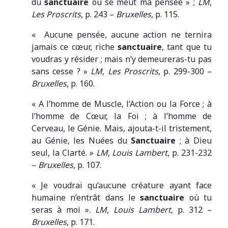
du
sanctuaire
où se meut ma pensée » ;
LM
,
Les Proscrits
, p. 243 –
Bruxelles
, p. 115.
« Aucune pensée, aucune action ne ternira
jamais ce cœur, riche
sanctuaire
, tant que tu
voudras y résider ; mais n’y demeureras-tu pas
sans cesse ? »
LM
,
Les Proscrits
, p. 299-300 –
Bruxelles
, p. 160.
« A l’homme de Muscle, l’Action ou la Force ; à
l’homme de Cœur, la Foi ; à l’homme de
Cerveau, le Génie. Mais, ajouta-t-il tristement,
au Génie, les Nuées du
Sanctuaire
; à Dieu
seul, la Clarté. »
LM
,
Louis Lambert
, p. 231-232
–
Bruxelles
, p. 107.
« Je voudrai qu’aucune créature ayant face
humaine n’entrât dans le
sanctuaire
où tu
seras à moi ».
LM
,
Louis Lambert
, p. 312 –
Bruxelles
, p. 171.