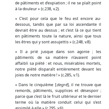
de pâtiments et d’expiation ; il ne se plaît point
à la douleur » (c.238, v.2).
« C’est pour cela que le feu est encore au-
dessous, tandis que par sa loi ascendante il
devrait être au dessus ; et c’est là ce qui tient
en pâtiments toute la nature, ainsi que tous
les êtres qui y sont assujettis » (c.248, v.8).
« Il a prié jusque dans son agonie ; les
pâtiments de sa matière n’avaient point
affaibli sa piété : et nous, misérables mortels,
notre piété disparaît entièrement devant les
joies de notre matière ! » (c.285, v.1).
« Dans le cinquième [
degré
], il ne trouve que
remords, pâtiments, supplices et désespoir ;
parce que c’est là le fruit ultérieur et le dernier
terme où la matière conduit celui qui s’est
assimilé à elle » (c.295, v.6).