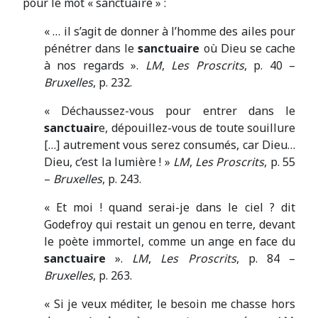
pour le mot « sanctuaire » :
« … il s’agit de donner à l’homme des ailes pour
pénétrer dans le
sanctuaire
où Dieu se cache
à nos regards ».
LM
,
Les Proscrits
, p. 40 –
Bruxelles
, p. 232.
« Déchaussez-vous pour entrer dans le
sanctuair
e, dépouillez-vous de toute souillure
[…] autrement vous serez consumés, car Dieu…
Dieu, c’est la lumière ! »
LM
,
Les Proscrits
, p. 55
–
Bruxelles
, p. 243.
« Et moi ! quand serai-je dans le ciel ? dit
Godefroy qui restait un genou en terre, devant
le poète immortel, comme un ange en face du
sanctuaire
».
LM
,
Les Proscrits
, p. 84 –
Bruxelles
, p. 263.
« Si je veux méditer, le besoin me chasse hors