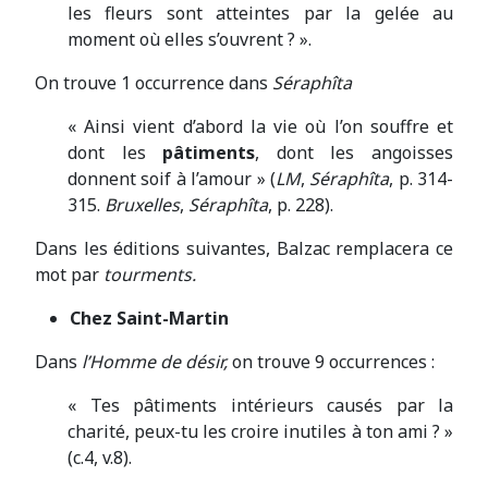
les fleurs sont atteintes par la gelée au
moment où elles s’ouvrent ? ».
On trouve 1 occurrence dans
Séraphîta
« Ainsi vient d’abord la vie où l’on souffre et
dont les
pâtiments
, dont les angoisses
donnent soif à l’amour » (
LM
,
Séraphîta
, p. 314-
315.
Bruxelles
,
Séraphîta
, p. 228).
Dans les éditions suivantes, Balzac remplacera ce
mot par
tourments.
Chez Saint-Martin
Dans
l’Homme de désir,
on trouve 9 occurrences
:
« Tes pâtiments intérieurs causés par la
charité, peux-tu les croire inutiles à ton ami ? »
(c.4, v.8).