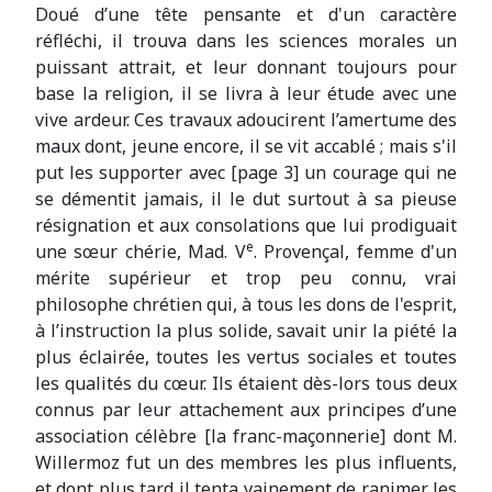
Doué d’une tête pensante et d'un caractère
réfléchi, il trouva dans les sciences morales un
puissant attrait, et leur donnant toujours pour
base la religion, il se livra à leur étude avec une
vive ardeur. Ces travaux adoucirent l’amertume des
maux dont, jeune encore, il se vit accablé ; mais s'il
put les supporter avec [page 3] un courage qui ne
se démentit jamais, il le dut surtout à sa pieuse
résignation et aux consolations que lui prodiguait
e
une sœur chérie, Mad. V
. Provençal, femme d'un
mérite supérieur et trop peu connu, vrai
philosophe chrétien qui, à tous les dons de l'esprit,
à l’instruction la plus solide, savait unir la piété la
plus éclairée, toutes les vertus sociales et toutes
les qualités du cœur. Ils étaient dès-lors tous deux
connus par leur attachement aux principes d’une
association célèbre [la franc-maçonnerie] dont M.
Willermoz fut un des membres les plus influents,
et dont plus tard il tenta vainement de ranimer les