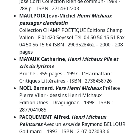
José Corti Collection Rien de commun- 1989 -
288 p. - ISBN : 2714302203
MAULPOIX Jean-Michel
Henri Michaux
passager clandestin
Collection CHAMP POÉTIQUE Éditions Champ
Vallon - F 01420 Seyssel Tél. 04 50 56 15 51 Fax
04 50 56 15 64 ISBN : 2903528462 – 2000 - 208
pages
MAYAUX Catherine
,
Henri Michaux Plis et
cris du lyrisme
Broché - 359 pages - 1997 - L'Harmattan :
Critiques Littéraires - ISBN : 2738458726
NOËL Bernard
,
Vers Henri Michaux
Préface
Pierre Vilar - dessins Henri Michaux
Édition Unes - Draguignan - 1998 - ISBN :
2877041085
PACQUEMENT Alfred
,
Henri Michaux
Peintures
Avec un
essai
de Raymond BELLOUR
Gallimard – 1993 - ISBN : 2-07-073033-6