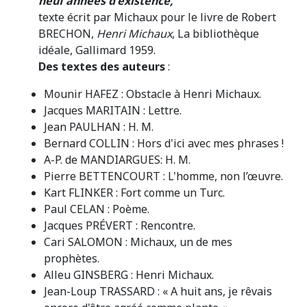
neuf années d'existence,
texte écrit par Michaux pour le livre de Robert
BRECHON,
Henri Michaux
, La bibliothèque
idéale, Gallimard 1959.
Des textes des auteurs
:
Mounir HAFEZ : Obstacle à Henri Michaux.
Jacques MARITAIN : Lettre.
Jean PAULHAN : H. M.
Bernard COLLIN : Hors d'ici avec mes phrases !
A-P. de MANDIARGUES: H. M.
Pierre BETTENCOURT : L'homme, non l’œuvre.
Kart FLINKER : Fort comme un Turc.
Paul CELAN : Poème.
Jacques PRÉVERT : Rencontre.
Cari SALOMON : Michaux, un de mes
prophètes.
Alleu GINSBERG : Henri Michaux.
Jean-Loup TRASSARD : « A huit ans, je rêvais