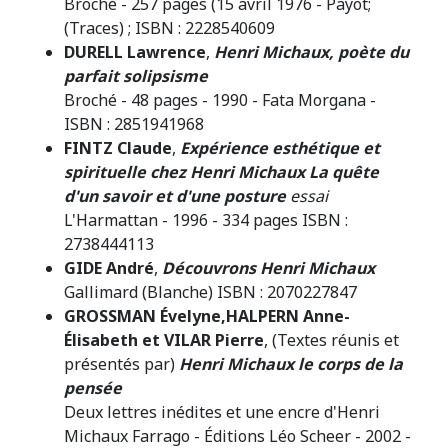
Broché - 257 pages (15 avril 1976 - Payot;
(Traces) ; ISBN : 2228540609
DURELL Lawrence
,
Henri Michaux, poète du
parfait solipsisme
Broché - 48 pages - 1990 - Fata Morgana -
ISBN : 2851941968
FINTZ Claude
,
Expérience esthétique et
spirituelle chez Henri Michaux La quête
d'un savoir et d'une posture
essai
L'Harmattan - 1996 - 334 pages ISBN :
2738444113
GIDE André
,
Découvrons Henri Michaux
Gallimard (Blanche) ISBN : 2070227847
GROSSMAN Évelyne,HALPERN Anne-
Élisabeth et VILAR Pierre
, (Textes réunis et
présentés par)
Henri Michaux le corps de la
pensée
Deux lettres inédites et une encre d'Henri
Michaux Farrago - Éditions Léo Scheer - 2002 -