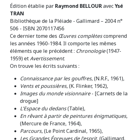
Édition établie par
Raymond BELLOUR
avec
Ysé
TRAN
Bibliothèque de la Pléiade - Gallimard – 2004 n°
506 - ISBN 2070117456
Ce dernier tome des
Œuvres complètes
comprend
les années 1960-1984. Il comporte les mêmes
éléments que le précédent :
Chronologie
(1947-
1959) et
Avertissement
.
On trouve les écrits suivants :
Connaissance par les gouffres
, (N.R.F., 1961),
Vents et poussières
, (K. Flinker, 1962),
Images du monde visionnaire
- [Carnets de la
drogue]
L'Espace du dedans
(Table),
En rêvant à partir de peintures énigmatiques
,
(Mercure de France, 1964),
Parcours
, (Le Point Cardinal, 1965),
Les Grandes Épreuves de l'esprit
, (Gallimard,