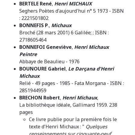
BERTELE René
,
Henri MICHAUX
Seghers Poètes d'aujourd'hui n° 5 1973 - ISBN
: 2221501802
BONNEFIS P
.,
Michaux
Broché (28 mars 2001) 6 Galilée; ; ISBN :
2718605464
BONNEFOI Geneviève
,
Henri Michaux
Peintre
Abbaye de Beaulieu - 1976
BOUNOURE Gabriel
,
Le Darçana d'Henri
Michaux
Relié - 49 pages - 1985 - Fata Morgana - ISBN :
2851944959
BRECHON Robert
,
Henri Michaux
,
La bibliothèque idéale, Gallimard 1959. 238
pages
Ce livre publie pour la première fois le
texte d'Henri Michaux : "
Quelques
renseignements sur cinquante-neuf