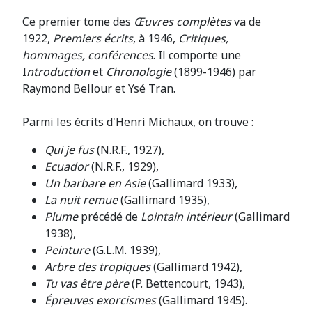
Ce premier tome des
Œuvres complètes
va de
1922,
Premiers écrits
, à 1946,
Critiques,
hommages, conférences
. Il comporte une
I
ntroduction
et
Chronologie
(1899-1946) par
Raymond Bellour et Ysé Tran.
Parmi les écrits d'Henri Michaux, on trouve :
Qui je fus
(N.R.F., 1927),
Ecuador
(N.R.F., 1929),
Un barbare en Asie
(Gallimard 1933),
La nuit remue
(Gallimard 1935),
Plume
précédé de
Lointain intérieur
(Gallimard
1938),
Peinture
(G.L.M. 1939),
Arbre des tropiques
(Gallimard 1942),
Tu vas être père
(P. Bettencourt, 1943),
Épreuves exorcismes
(Gallimard 1945).