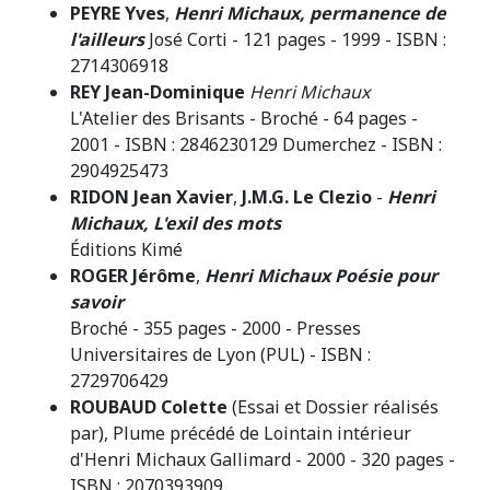
PEYRE Yves
,
Henri Michaux, permanence de
l'ailleurs
José Corti - 121 pages - 1999 - ISBN :
2714306918
REY Jean-Dominique
Henri Michaux
L'Atelier des Brisants - Broché - 64 pages -
2001 - ISBN : 2846230129 Dumerchez - ISBN :
2904925473
RIDON Jean Xavier
,
J.M.G. Le Clezio
-
Henri
Michaux, L'exil des mots
Éditions Kimé
ROGER Jérôme
,
Henri Michaux Poésie pour
savoir
Broché - 355 pages - 2000 - Presses
Universitaires de Lyon (PUL) - ISBN :
2729706429
ROUBAUD Colette
(Essai et Dossier réalisés
par), Plume précédé de Lointain intérieur
d'Henri Michaux Gallimard - 2000 - 320 pages -
ISBN : 2070393909