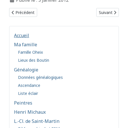
Publié le : 3 Janvier 2012
Article précédent : Marseille
Article suivant 
Précédent
Suivant
Accueil
Ma famille
Famille Oheix
Lieux des Boutin
Généalogie
Données généalogiques
Ascendance
Liste éclair
Peintres
Henri Michaux
L.-Cl. de Saint-Martin