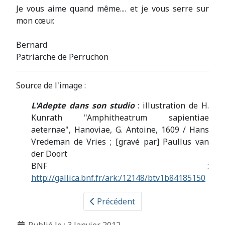
Je vous aime quand même.... et je vous serre sur
mon cœur.
Bernard
Patriarche de Perruchon
Source de l'image :
L'Adepte dans son studio
: illustration de H.
Kunrath "Amphitheatrum sapientiae
aeternae", Hanoviae, G. Antoine, 1609 / Hans
Vredeman de Vries ; [gravé par] Paullus van
der Doort
BNF :
http://gallica.bnf.fr/ark:/12148/btv1b84185150
Précédent
Détails