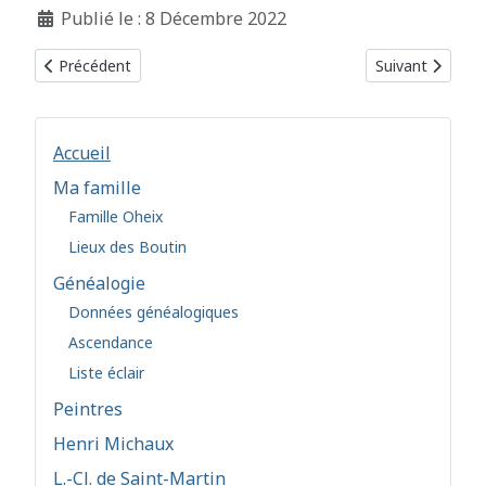
Détails
Publié le : 8 Décembre 2022
Article précédent : Lettres sur la Sagesse - Correspondance av
Article suivant 
Précédent
Suivant
Accueil
Ma famille
Famille Oheix
Lieux des Boutin
Généalogie
Données généalogiques
Ascendance
Liste éclair
Peintres
Henri Michaux
L.-Cl. de Saint-Martin