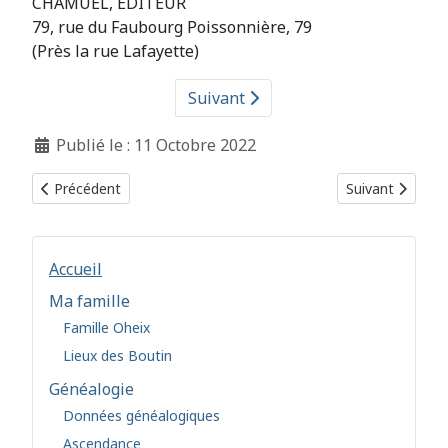
CHAMUEL, ÉDITEUR
79, rue du Faubourg Poissonnière, 79
(Près la rue Lafayette)
Suivant
Détails
Publié le : 11 Octobre 2022
Article précédent : 1895 – L’Initiation – À propos de Martines 
Article suivant 
Précédent
Suivant
Accueil
Ma famille
Famille Oheix
Lieux des Boutin
Généalogie
Données généalogiques
Ascendance