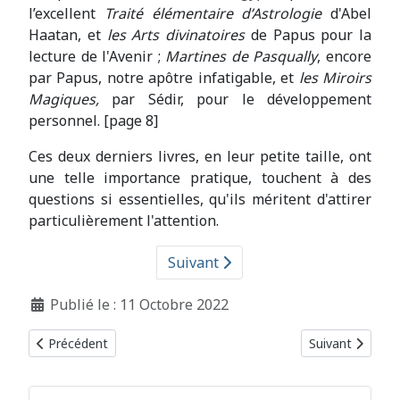
l’excellent
Traité élémentaire d’Astrologie
d'Abel
Haatan, et
les Arts divinatoires
de Papus pour la
lecture de l'Avenir ;
Martines de Pasqually
, encore
par Papus, notre apôtre infatigable, et
les Miroirs
Magiques,
par Sédir, pour le développement
personnel. [page 8]
Ces deux derniers livres, en leur petite taille, ont
une telle importance pratique, touchent à des
questions si essentielles, qu'ils méritent d'attirer
particulièrement l'attention.
Suivant
Détails
Publié le : 11 Octobre 2022
Article précédent : Bulletin 2022
Article suivant 
Précédent
Suivant