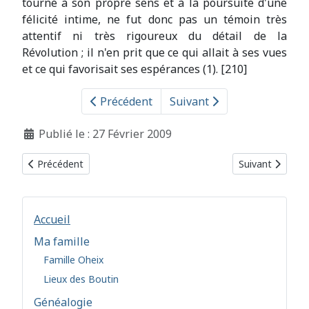
tourné à son propre sens et à la poursuite d'une
félicité intime, ne fut donc pas un témoin très
attentif ni très rigoureux du détail de la
Révolution ; il n'en prit que ce qui allait à ses vues
et ce qui favorisait ses espérances (1). [210]
Précédent
Suivant
Détails
Publié le : 27 Février 2009
Article précédent : 1832 - Critiques et Portraits littéraires
Article suivant 
Précédent
Suivant
Accueil
Ma famille
Famille Oheix
Lieux des Boutin
Généalogie